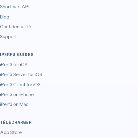
Shortcuts API
Blog
Confidentialité
Support
IPERF3 GUIDES
iPerf3 for iOS
iPerf3 Server for iOS
iPerf3 Client for iOS
iPerf3 on iPhone
iPerf3 on Mac
TÉLÉCHARGER
App Store