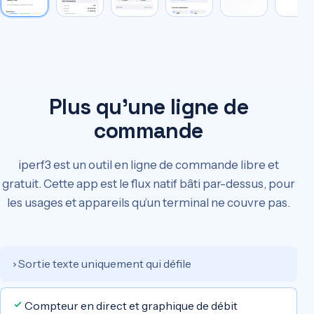
Plus qu’une ligne de
commande
iperf3 est un outil en ligne de commande libre et
gratuit. Cette app est le flux natif bâti par-dessus, pour
les usages et appareils qu’un terminal ne couvre pas.
iPerf3 Client & Server
iperf3 CLI brut
Sortie texte uniquement qui défile
›
Compteur en direct et graphique de débit