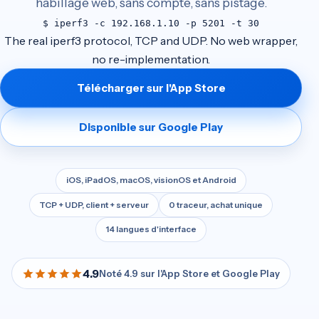
habillage web, sans compte, sans pistage.
$
iperf3
-c
192.168.1.10
-p
5201
-t
30
The real iperf3 protocol, TCP and UDP. No web wrapper,
no re-implementation.
Télécharger sur l'App Store
Disponible sur Google Play
iOS, iPadOS, macOS, visionOS et Android
TCP + UDP, client + serveur
0 traceur, achat unique
14 langues d'interface
4.9
Noté 4.9 sur l'App Store et Google Play