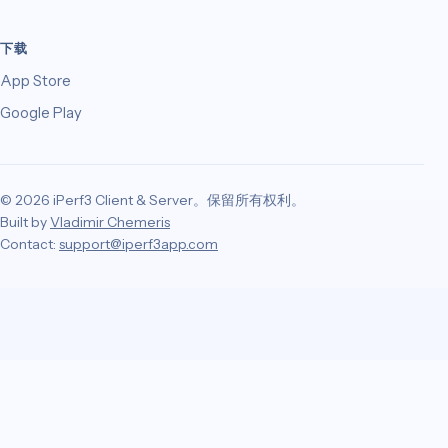
下载
App Store
Google Play
© 2026 iPerf3 Client & Server。保留所有权利。
Built by
Vladimir Chemeris
Contact:
support@iperf3app.com