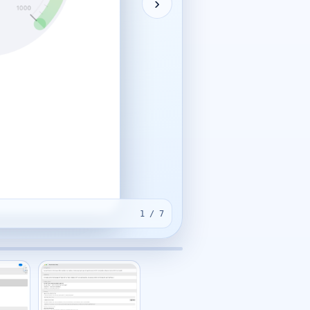
›
1 / 7