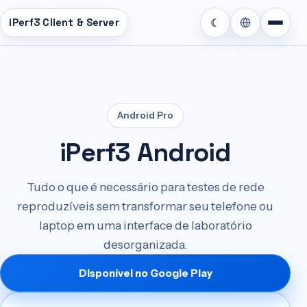
iPerf3 Client & Server
☾
teúdo
cipal
Android Pro
iPerf3 Android
Tudo o que é necessário para testes de rede
reproduzíveis sem transformar seu telefone ou
laptop em uma interface de laboratório
desorganizada.
Disponível no Google Play