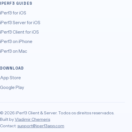
IPERF3 GUIDES
iPerf3 for iOS
iPerf3 Server for iOS
iPerf3 Client for iOS
iPerf3 on iPhone
iPerf3 on Mac
DOWNLOAD
App Store
Google Play
© 2026 iPerf3 Client & Server. Todos os direitos reservados.
Built by
Vladimir Chemeris
Contact:
support@iperf3app.com